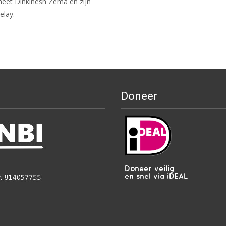
 heet Dinkinesh Zema en zijn
elay.
Doneer