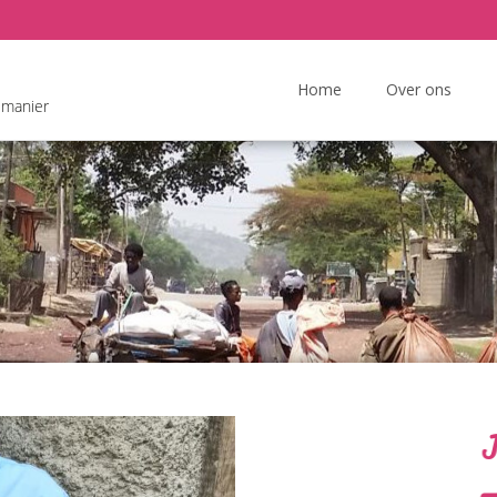
Ga
naar
Home
Over ons
 manier
de
inhoud