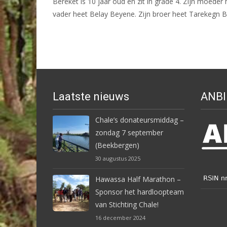
Bereket is 10 jaar oud en zit in grade 4. Zijn moeder
vader heet Belay Beyene. Zijn broer heet Tarekegn B
Laatste nieuws
ANBI
Chale’s donateursmiddag –
zondag 7 september
(Beekbergen)
30 augustus 2025
Hawassa Half Marathon –
Sponsor het hardloopteam
van Stichting Chale!
16 december 2024