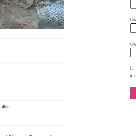
Uw
Uw
in
ullen