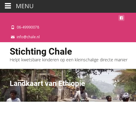
MENU
06-49990078
info@chale.nl
Stichting Chale
Helpt kwetsbare kinderen op een kleinschalige directe manier
Landkaart van Ethiopië