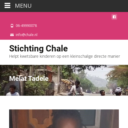
MENU
06-49990078
info@chale.nl
Stichting Chale
Helpt kwetsbare kinderen op een kleinschalige directe manier
Melat Tadele