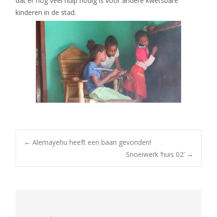
dat er nog veel hulp nodig is voor andere kwetsbare
kinderen in de stad.
Bericht
←
Alemayehu heeft een baan gevonden!
Snoeiwerk ‘huis 02’
→
navigatie