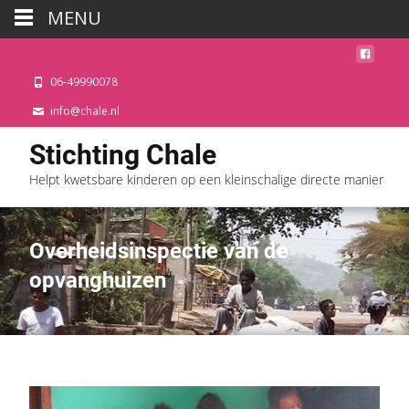
MENU
06-49990078
info@chale.nl
Stichting Chale
Helpt kwetsbare kinderen op een kleinschalige directe manier
Overheidsinspectie van de
opvanghuizen